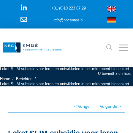
+31 (0)10 223 67 29
info@nbcemge.nl
Loket SLIM-subsidie voor leren en ontwikkelen in het mkb opent binnenkort
U bevindt zich hier:
/
/
Home
Berichten
Loket SLIM-subsidie voor leren en ontwikkelen in het mkb opent binnenkort
< Vorige
Volgende >