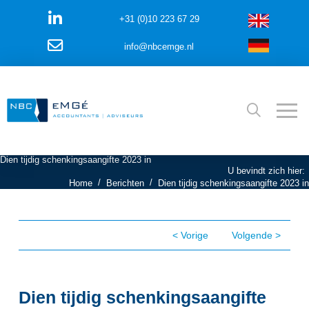
+31 (0)10 223 67 29
info@nbcemge.nl
Dien tijdig schenkingsaangifte 2023 in
U bevindt zich hier:
/
/
Home
Berichten
Dien tijdig schenkingsaangifte 2023 in
< Vorige
Volgende >
Dien tijdig schenkingsaangifte