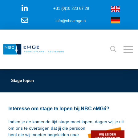
+31 (0)10 223 67 29
info@nbcemge.nl
Stage lopen
Interesse om stage te lopen bij NBC eMGé?
Indien je de komende tijd stage moet lopen, dagen wij je uit
om
ons te overtuigen dat jij die persoon
bent die wij moeten begeleiden naar