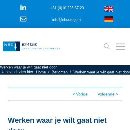
+31 (0)10 223 67 29
info@nbcemge.nl
Werken waar je wilt gaat niet door
U bevindt zich hier:
/
/
Home
Berichten
Werken waar je wilt gaat niet door
< Vorige
Volgende >
Werken waar je wilt gaat niet