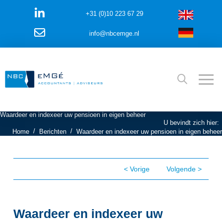
+31 (0)10 223 67 29
info@nbcemge.nl
Waardeer en indexeer uw pensioen in eigen beheer
U bevindt zich hier:
/
/
Home
Berichten
Waardeer en indexeer uw pensioen in eigen beheer
< Vorige
Volgende >
Waardeer en indexeer uw