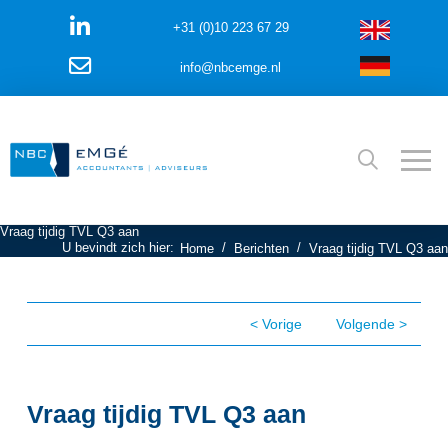
+31 (0)10 223 67 29
info@nbcemge.nl
Vraag tijdig TVL Q3 aan
U bevindt zich hier:
/
/
Home
Berichten
Vraag tijdig TVL Q3 aan
< Vorige
Volgende >
Vraag tijdig TVL Q3 aan