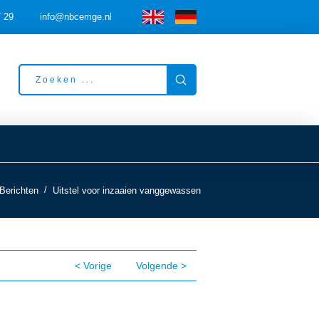
7 29
info@nbcemge.nl
Submit
Search
/
Berichten
Uitstel voor inzaaien vanggewassen
< Vorige
Volgende >