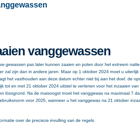
 vanggewassen
nzaaien vanggewassen
k uw gewassen pas later kunnen zaaien en poten door het extreem natte
er zal zijn dan in andere jaren. Maar op 1 oktober 2024 moet u uiterli
agt het vasthouden aan deze datum echter niet bij aan het doel: de o
ijk tot en met 21 oktober 2024 uitstel te verlenen voor het inzaaien v
 en lössgrond. Na de maisoogst moet het vanggewas na maximaal 7 dage
fgebruiksnorm voor 2025, wanneer u het vanggewas na 21 oktober inzaa
ormatie over de precieze invulling van de regels.