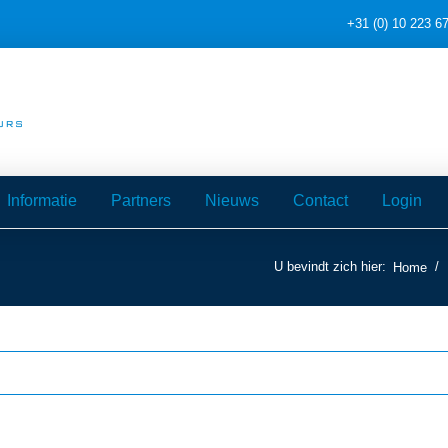
+31 (0) 10 223 6
Informatie
Partners
Nieuws
Contact
Login
U bevindt zich hier:
/
Home