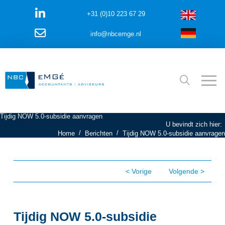
+31 (0)10 223 67 29
info@nbcemge.nl
Tijdig NOW 5.0-subsidie aanvragen
U bevindt zich hier:
/
/
Home
Berichten
Tijdig NOW 5.0-subsidie aanvragen
< Vorige
Volgende >
Tijdig NOW 5.0-subsidie