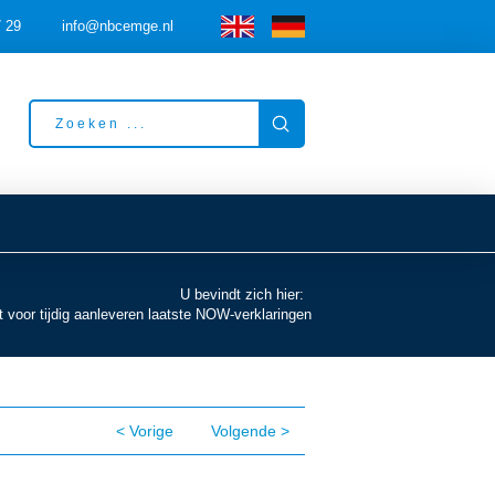
7 29
info@nbcemge.nl
Submit
Search
U bevindt zich hier:
gt voor tijdig aanleveren laatste NOW-verklaringen
< Vorige
Volgende >