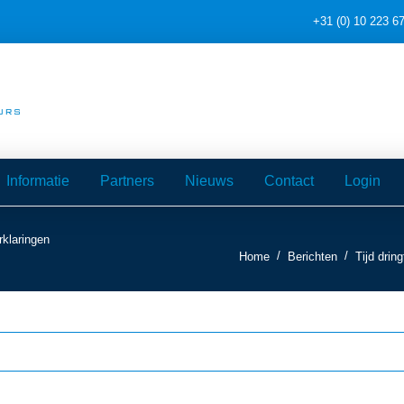
+31 (0) 10 223 6
Informatie
Partners
Nieuws
Contact
Login
rklaringen
/
/
Home
Berichten
Tijd drin