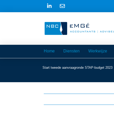
Home
Diensten
Werkwijze
Start tweede aanvraagronde STAP-budget 2023