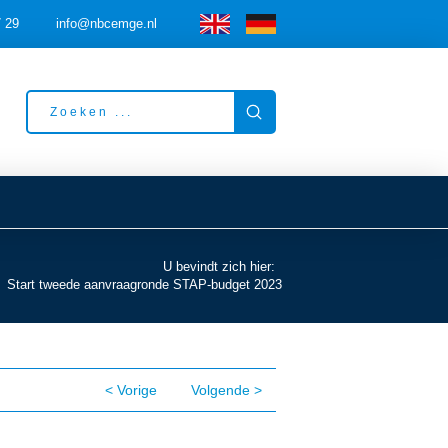
7 29
info@nbcemge.nl
Submit
Search
U bevindt zich hier:
Start tweede aanvraagronde STAP-budget 2023
< Vorige
Volgende >