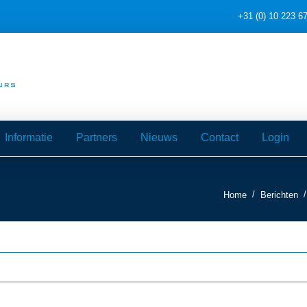
+31 (0) 10 223 6
Informatie
Partners
Nieuws
Contact
Login
/
/
Home
Berichten