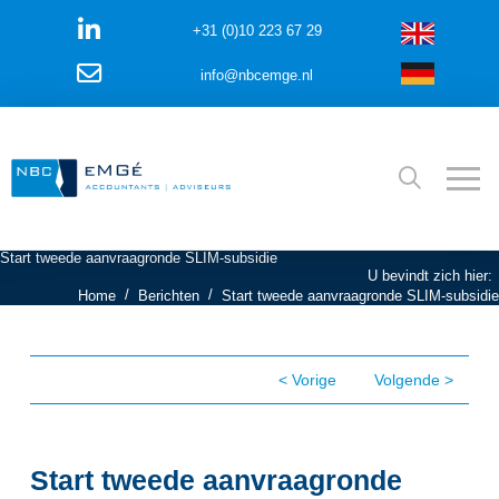
+31 (0)10 223 67 29
info@nbcemge.nl
Start tweede aanvraagronde SLIM-subsidie
U bevindt zich hier:
/
/
Home
Berichten
Start tweede aanvraagronde SLIM-subsidie
< Vorige
Volgende >
Start tweede aanvraagronde