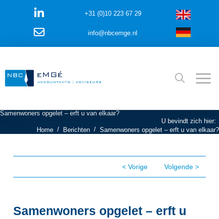
+31 (0)10 223 67 29
info@nbcemge.nl
Samenwoners opgelet – erft u van elkaar?
U bevindt zich hier:
/
/
Home
Berichten
Samenwoners opgelet – erft u van elkaar?
< Vorige
Volgende >
Samenwoners opgelet – erft u