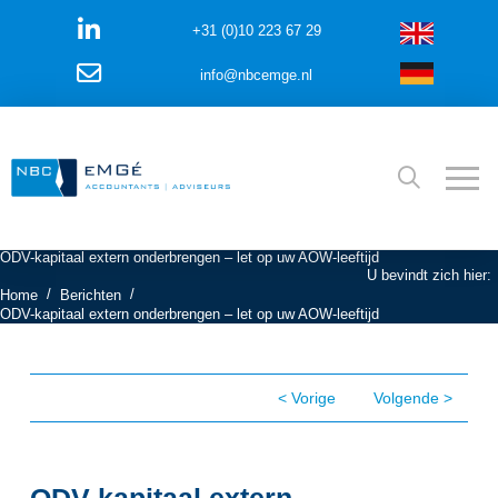
+31 (0)10 223 67 29
info@nbcemge.nl
ODV-kapitaal extern onderbrengen – let op uw AOW-leeftijd
U bevindt zich hier:
/
/
Home
Berichten
ODV-kapitaal extern onderbrengen – let op uw AOW-leeftijd
< Vorige
Volgende >