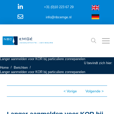
+31 (0)10 223 67 29
info@nbcemge.nl
Langer aanmelden voor KOR bij particuliere zonnepanelen
U bevindt zich hier:
/
/
Home
Berichten
Langer aanmelden voor KOR bij particuliere zonnepanelen
< Vorige
Volgende >