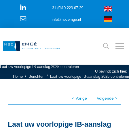
+31 (0)10 223 67 29
info@nbcemge.nl
Laat uw voorlopige IB-aanslag 2025 controleren
U bevindt zich hier:
/
/
Home
Berichten
Laat uw voorlopige IB-aanslag 2025 controleren
< Vorige
Volgende >
Laat uw voorlopige IB-aanslag