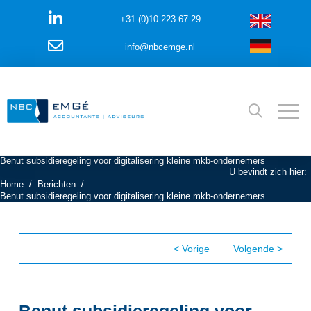
+31 (0)10 223 67 29
info@nbcemge.nl
Benut subsidieregeling voor digitalisering kleine mkb-ondernemers
U bevindt zich hier:
/
/
Home
Berichten
Benut subsidieregeling voor digitalisering kleine mkb-ondernemers
< Vorige
Volgende >