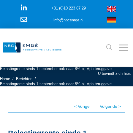
+31 (0)10 223 67 29
info@nbcemge.nl
Belastingrente sinds 1 september ook naar 8% bij Vpb-teruggave
U bevindt zich hier:
/
/
Home
Berichten
Belastingrente sinds 1 september ook naar 8% bij Vpb-teruggave
< Vorige
Volgende >